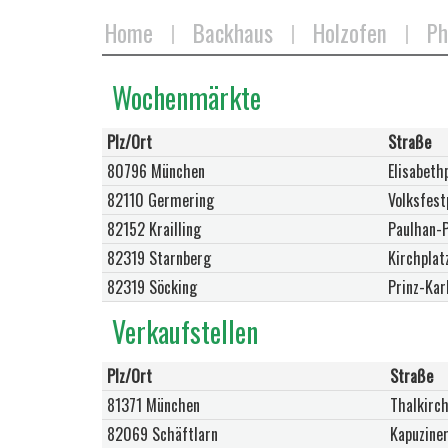
Home
Backhaus
Holzofen
Ph
Wochenmärkte
Plz/Ort
Straße
80796 München
Elisabethp
82110 Germering
Volksfest
82152 Krailling
Paulhan-P
82319 Starnberg
Kirchplat
82319 Söcking
Prinz-Kar
Verkaufstellen
Plz/Ort
Straße
81371 München
Thalkirc
82069 Schäftlarn
Kapuzine