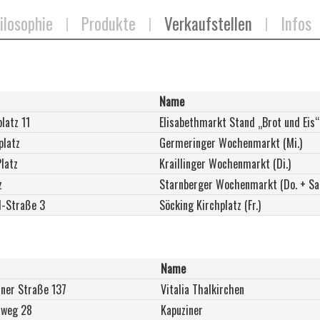
ilosophie
Produkte
Verkaufstellen
Infos
Name
latz 11
Elisabethmarkt Stand „Brot und Eis“ 
platz
Germeringer Wochenmarkt (Mi.)
latz
Kraillinger Wochenmarkt (Di.)
z
Starnberger Wochenmarkt (Do. + Sa.
l-Straße 3
Söcking Kirchplatz (Fr.)
Name
hner Straße 137
Vitalia Thalkirchen
rweg 28
Kapuziner