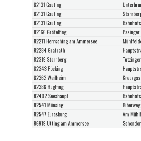
82131 Gauting
Unterbru
82131 Gauting
Starnber
82131 Gauting
Bahnhofs
82166 Gräfelfing
Pasinger
82211 Herrsching am Ammersee
Mühlfelde
82284 Grafrath
Hauptstr
82319 Starnberg
Tutzinge
82343 Pöcking
Hauptstr
82362 Weilheim
Kreuzgas
82386 Huglfing
Hauptstr
82402 Seeshaupt
Bahnhofs
82541 Münsing
Biberweg
82547 Eurasburg
Am Mühl
86919 Utting am Ammersee
Schondor