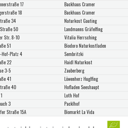
nnerstraße 17
Backhaus Cramer
gerstraße 18
Backhaus Cramer
traße 34
Naturkost Gauting
 Straße 50
Landmanns Gräfelfing
r Str. 8-10
Vitalia Herrsching
aße 51
Biodoro Naturkostladen
r-Hof-Platz 4
Sembritzki
aße 22
Haidl Naturkost
se 3-5
Zauberberg
aße 41
Löwenherz Huglfing
traße 40
Hofladen Seeshaupt
 1
Loth Hof
bach 3
Packlhof
fer Straße 15A
Biomarkt La Vida