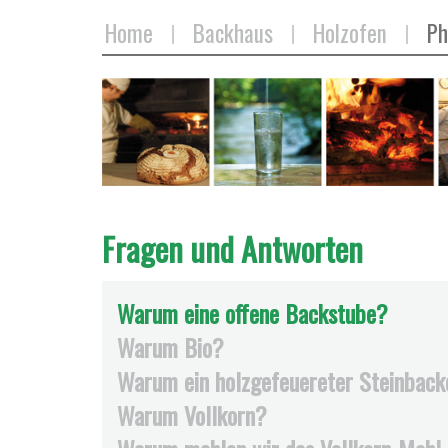
Home
Backhaus
Holzofen
Ph
Fragen und Antworten
Warum eine offene Backstube?
Warum Bio?
Warum ein holzgefeuereter Steinback
Warum Vollkorn?